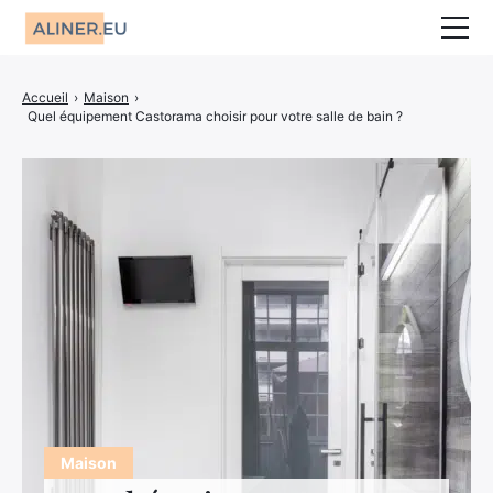
Animaux
Accueil
›
Maison
›
Quel équipement Castorama choisir pour votre salle de bain ?
Décoration
Jardin
Maison
Mariage
CBD
Bien-être
Entreprise
Finance
Maison