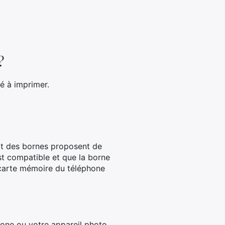
?
é à imprimer.
rt des bornes proposent de
st compatible et que la borne
 carte mémoire du téléphone
one ou votre appareil photo,