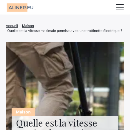
Animaux
Accueil
›
Maison
›
Quelle est la vitesse maximale permise avec une trottinette électrique ?
Décoration
Jardin
Maison
Mariage
CBD
Bien-être
Entreprise
Maison
Quelle est la vitesse
Finance