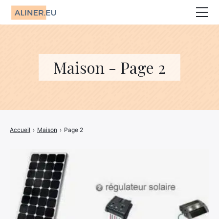
Animaux
Décoration
Maison - Page 2
Jardin
Maison
Mariage
Accueil
›
Maison
›
Page 2
CBD
Bien-être
Entreprise
Finance