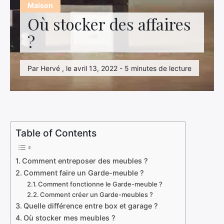
Hightech
Maison
Où stocker des affaires
Immobilier
?
Loisirs
Par Hervé , le avril 13, 2022 - 5 minutes de lecture
Maison
Marketing
Mode
Table of Contents
Transport
Voyage
Comment entreposer des meubles ?
Comment faire un Garde-meuble ?
Comment fonctionne le Garde-meuble ?
Comment créer un Garde-meubles ?
Quelle différence entre box et garage ?
Où stocker mes meubles ?