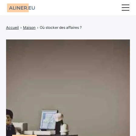
Animaux
Accueil
›
Maison
›
Où stocker des affaires ?
Décoration
Jardin
Maison
Mariage
CBD
Bien-être
Entreprise
Finance