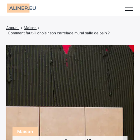
Animaux
Accueil
›
Maison
›
Comment faut-il choisir son carrelage mural salle de bain ?
Décoration
Jardin
Maison
Mariage
CBD
Bien-être
Entreprise
Finance
Maison