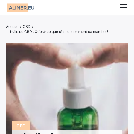
Animaux
Accueil
›
CBD
›
L’huile de CBD : Qu’est-ce que c’est et comment ça marche ?
Décoration
Jardin
Maison
Mariage
CBD
Bien-être
Entreprise
Finance
CBD