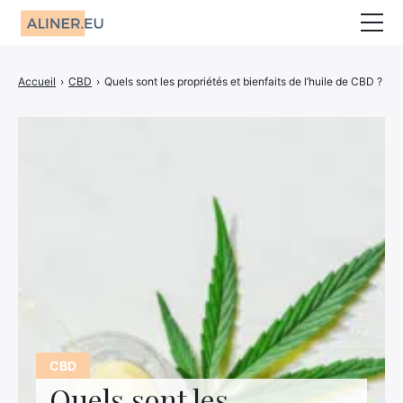
Animaux
Accueil
›
CBD
›
Quels sont les propriétés et bienfaits de l’huile de CBD ?
Décoration
Jardin
Maison
Mariage
CBD
Bien-être
Entreprise
CBD
Finance
Quels sont les