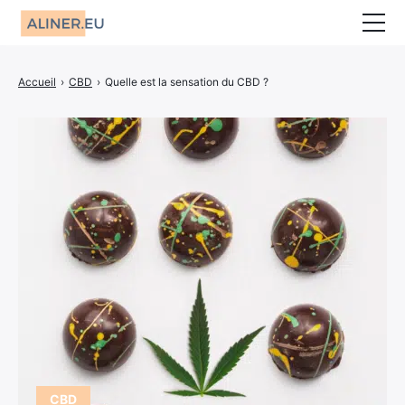
Animaux
Accueil
›
CBD
›
Quelle est la sensation du CBD ?
Décoration
Jardin
Maison
Mariage
CBD
Bien-être
Entreprise
Finance
CBD