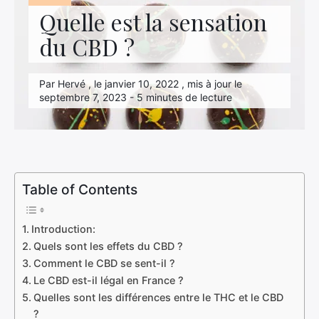
Hightech
Quelle est la sensation
du CBD ?
Immobilier
Loisirs
Par Hervé , le janvier 10, 2022 , mis à jour le
septembre 7, 2023 - 5 minutes de lecture
Maison
Marketing
Mode
Table of Contents
Transport
Voyage
Introduction:
Quels sont les effets du CBD ?
Comment le CBD se sent-il ?
Le CBD est-il légal en France ?
Quelles sont les différences entre le THC et le CBD
?